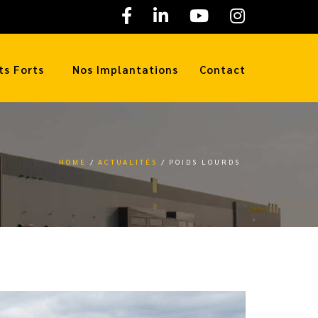
ts Forts
Nos Implantations
Contact
HOME
ACTUALITÉS
POIDS LOURDS