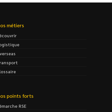
os métiers
écouvrir
ogistique
verseas
ransport
lossaire
os points forts
émarche RSE