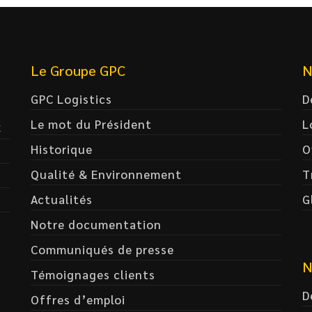
Le Groupe GPC
N
GPC Logistics
D
Le mot du Président
L
x
Historique
O
Qualité & Environnement
T
Actualités
G
Notre documentation
Communiqués de presse
N
Témoignages clients
D
Offres d’emploi