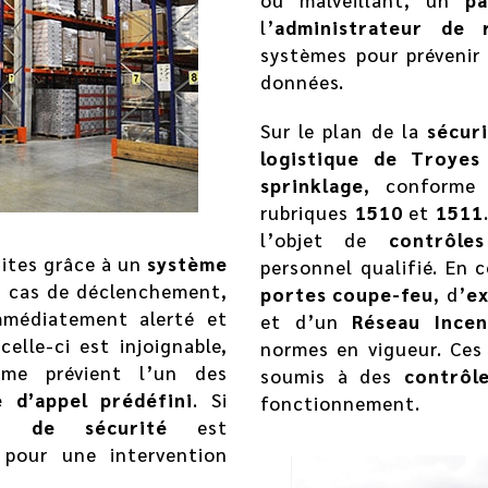
ou malveillant, un
pa
l’
administrateur de 
systèmes pour prévenir
données.
Sur le plan de la
sécur
logistique de Troyes
sprinklage
, conforme 
rubriques
1510
et
1511
l’objet de
contrôle
sites grâce à un
système
personnel qualifié. En
 cas de déclenchement,
portes coupe-feu
, d’
ex
médiatement alerté et
et d’un
Réseau Incen
 celle-ci est injoignable,
normes en vigueur. Ces
sme prévient l’un des
soumis à des
contrôl
e d’appel prédéfini
. Si
fonctionnement.
t de sécurité
est
pour une intervention