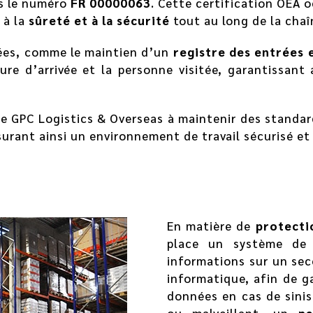
us le numéro
FR 00000063
. Cette certification OEA o
s à la
sûreté et à la sécurité
tout au long de la chaî
cées, comme le maintien d’un
registre des entrées e
eure d’arrivée et la personne visitée, garantissant 
 GPC Logistics & Overseas à maintenir des standard
ssurant ainsi un environnement de travail sécurisé e
En matière de
protecti
place un système d
informations sur un seco
informatique, afin de g
données en cas de sinis