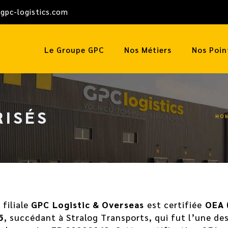
gpc-logistics.com
Le Groupe GPC
Nos Métiers
Nos Poin
RISÉS
HO
a filiale
GPC Logistic & Overseas
est certifiée
OEA 
5
, succédant à Stralog Transports, qui fut l’une de