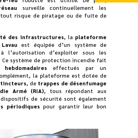
re-feu
robuste est utilisé. De plus,
réseau
surveille continuellement les
 tout risque de piratage ou de fuite de
ité des infrastructures
, la
plateforme
 Lavau
est équipée d’un système de
à l’autorisation d’exploiter sous les
. Ce système de protection incendie fait
s hebdomadaires
effectués par un
 complément, la plateforme est dotée de
tincteurs
, de
trappes de désenfumage
die Armé (RIA)
, tous répondant aux
 dispositifs de sécurité sont également
es périodiques
pour garantir leur bon