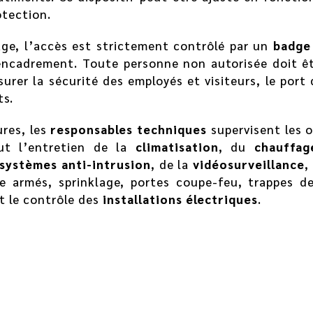
otection.
age, l’accès est strictement contrôlé par un
badge
encadrement. Toute personne non autorisée doit ê
surer la sécurité des employés et visiteurs, le port
ts.
ures, les
responsables techniques
supervisent les o
lut l’entretien de la
climatisation
, du
chauffag
systèmes anti-intrusion
, de la
vidéosurveillance
,
e armés, sprinklage, portes coupe-feu, trappes d
t le contrôle des
installations électriques
.