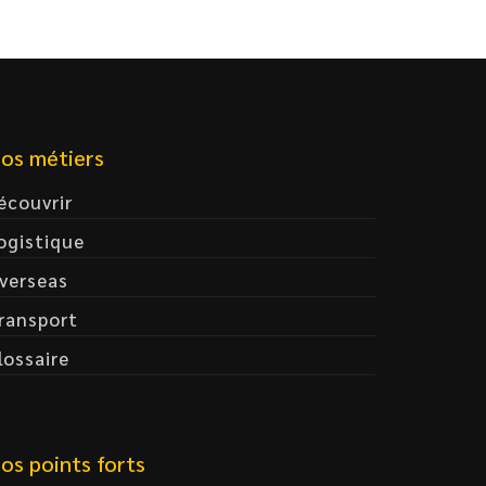
os métiers
écouvrir
ogistique
verseas
ransport
lossaire
os points forts