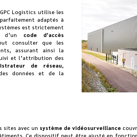
GPC Logistics utilise les
 parfaitement adaptés à
 systèmes est strictement
ant d’un
code d’accès
eut consulter que les
nts, assurant ainsi la
ivi et l’attribution des
nistrateur de réseau
,
 des données et de la
es sites avec un
système de vidéosurveillance
couvr
bâtiments. Ce dispositif peut être ajusté en foncti