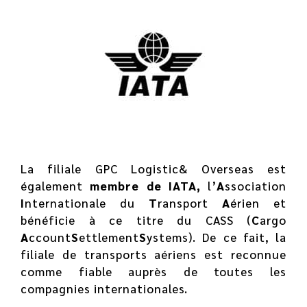
La filiale GPC Logistic& Overseas est
également
membre de IATA,
l’
A
ssociation
I
nternationale du
T
ransport
A
érien et
bénéficie à ce titre du CASS (
C
argo
A
ccount
S
ettlement
S
ystems). De ce fait, la
filiale de transports aériens est reconnue
comme fiable auprès de toutes les
compagnies internationales.