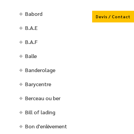
Babord
Devis / Contact
B.A.E
B.A.F
Balle
Banderolage
Barycentre
Berceau ou ber
Bill of lading
Bon d'enlèvement