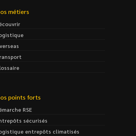
os métiers
écouvrir
ogistique
verseas
ransport
lossaire
os points forts
émarche RSE
ntrepôts sécurisés
ogistique entrepôts climatisés