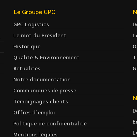
Le Groupe GPC
N
GPC Logistics
D
Le mot du Président
L
x
Historique
O
Qualité & Environnement
T
Actualités
G
Notre documentation
Communiqués de presse
N
Témoignages clients
D
Offres d’emploi
E
Politique de confidentialité
L
Mentions légales